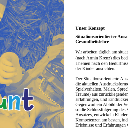
Unser Konzept
Situationsorientierter Ans
Gesundheitslehre
Wir arbeiten täglich am situa
(nach Armin Krenz) dies bed
Themen nach den Bedürfnisse
der Kinder ausrichten.
Der Situationsorientierte Ans
die aktuellen Ausdrucksforme
Spielverhalten, Malen, Spr
Träume) aus zurückliegenden
Erfahrungen, und Eindrücken 
Gegenwart ein Abbild der Ver
so die Schlussfolgerung des S
Ansatzes, entwickeln Kinder
Kompetenzen am besten, inde
Erlebnisse und Erfahrungen 